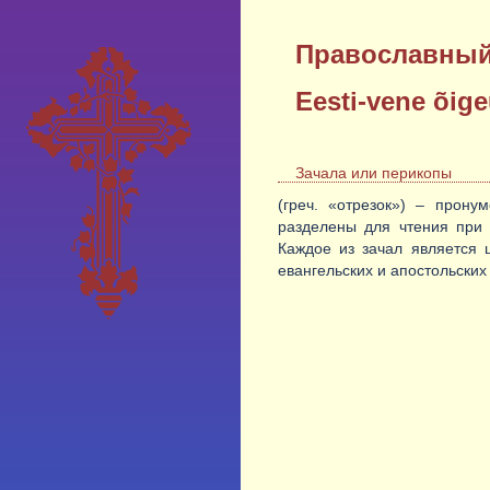
Православный
Eesti-vene õig
Зачала или перикопы
(греч. «отрезок») – прону
разделены для чтения при 
Каждое из зачал является 
евангельских и апостольских