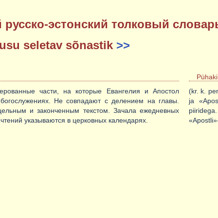
 русско-эстонский толковый слова
eusu seletav sõnastik
>>
Pühaki
мерованные части, на которые Евангелия и Апостол
(kr. k. p
богослужениях. Не совпадают с делением на главы.
ja «Apos
цельным и законченным текстом. Зачала ежедневных
piiridega
 чтений указываются в церковных календарях.
«Apostli»