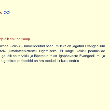
рь
>>
rjalõik ehk perikoop
erikopē «lõik») – numereeritud osad, milleks on jagatud Evangeelium
tel» jumalateenistustel lugemiseks. Ei lange kokku peatükkide
. Iga lõik on terviklik ja lõpetatud tekst. Igapäevaste Evangeeliumi- ja
-lugemiste perikoobid on ära toodud kirikukalendris.