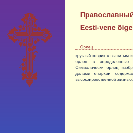
Православный
Eesti-vene õig
Орлец
круглый коврик с вышитым 
орлец в определенные м
Символически орлец изобр
делами епархии, содержа
высоконравственной жизнью.