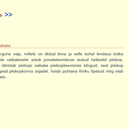
рь
>>
aibake
gune vaip, millele on tikitud linna ja selle kohal lendava kotka
llele vaibakesele astub jumalateenistuse teatud hetkedel piiskop.
tähistab piiskopi vaibake piiskopiteenimise kõrgust, sest piiskop
peal piiskopkonna asjadel, hoiab puhtana Kiriku õpetust ning elab
 elu.