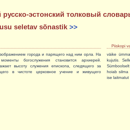
 русско-эстонский толковый слова
eusu seletav sõnastik
>>
Piiskopi v
изображением города и парящего над ним орла. На
väike ümmar
оменты богослужения становится архиерей.
kujutis. Se
ажает высоту служения епископа, следящего за
Sümboolselt 
щего в чистоте церковное учение и живущего
hoiab silma 
ise laitmatut