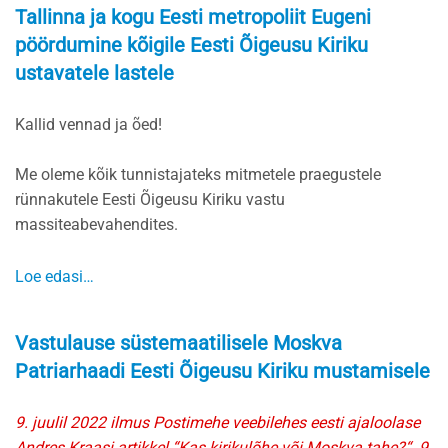
Tallinna ja kogu Eesti metropoliit Eugeni
pöördumine kõigile Eesti Õigeusu Kiriku
ustavatele lastele
Kallid vennad ja õed!
Me oleme kõik tunnistajateks mitmetele praegustele
rünnakutele Eesti Õigeusu Kiriku vastu
massiteabevahendites.
Loe edasi…
Vastulause süstemaatilisele Moskva
Patriarhaadi Eesti Õigeusu Kiriku mustamisele
9. juulil 2022 ilmus Postimehe veebilehes eesti ajaloolase
Andres Kraasi artikkel “Kas kirikulõhe või Moskva tahe?“. 9.