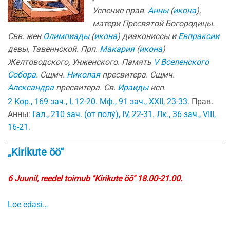
Успение прав.
Анны
(
икона
),
матери Пресвятой Богородицы.
Свв. жен
Олимпиады
(
икона
) диакониссы и
Евпраксии
девы, Тавеннской. Прп.
Макария
(
икона
)
Желтоводского, Унженского. Память
V Вселенского
Собора
. Сщмч.
Николая
пресвитера. Сщмч.
Александра
пресвитера. Св.
Ираиды
исп.
2 Кор., 169 зач., I, 12-20.
Мф., 91 зач., XXII, 23-33.
Прав.
Анны:
Гал., 210 зач. (от полу́), IV, 22-31.
Лк., 36 зач., VIII,
16-21.
„Kirikute öö“
6 Juunil, reedel toimub ''Kirikute öö" 18.00-21.00.
Loe edasi…