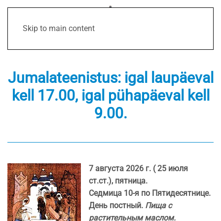
Skip to main content
Jumalateenistus: igal laupäeval
kell 17.00, igal pühapäeval kell
9.00.
7 августа 2026 г. ( 25 июля
ст.ст.), пятница.
Седмица 10-я по Пятидесятнице.
День постный.
Пища с
растительным маслом.