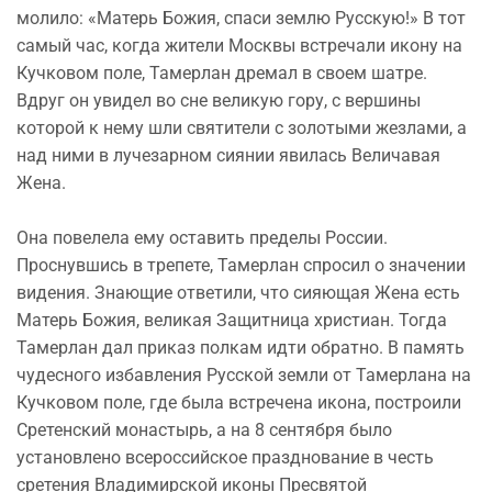
молило: «Матерь Божия, спаси землю Русскую!» В тот
самый час, когда жители Москвы встречали икону на
Кучковом поле, Тамерлан дремал в своем шатре.
Вдруг он увидел во сне великую гору, с вершины
которой к нему шли святители с золотыми жезлами, а
над ними в лучезарном сиянии явилась Величавая
Жена.
Она повелела ему оставить пределы России.
Проснувшись в трепете, Тамерлан спросил о значении
видения. Знающие ответили, что сияющая Жена есть
Матерь Божия, великая Защитница христиан. Тогда
Тамерлан дал приказ полкам идти обратно. В память
чудесного избавления Русской земли от Тамерлана на
Кучковом поле, где была встречена икона, построили
Сретенский монастырь, а на 8 сентября было
установлено всероссийское празднование в честь
сретения Владимирской иконы Пресвятой