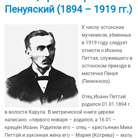
Пенуяский (1894 – 1919 гг.)
К числу эстонских
мучеников, убиенных
в 1919 году следует
отнести о.Иоанна
Петтая, служившего в
эстонском приходе в
местечке Пенуя
(Пенюкюла).
Отец Иоанн Петтай
родился 01.01.1894 г.
в волости Карула. В метрической книге церкви
написано: «первого января – родился, а 16.01 –
крещён Иоанн. Родители его – отец – крестьянин Микк
Петтай и законная жена его – Мария (Котрева) – мать