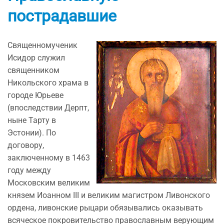
пострадавшие
Священномученик
Исидор служил
священником
Никольского храма в
городе Юрьеве
(впоследствии Дерпт,
ныне Тарту в
Эстонии). По
договору,
заключенному в 1463
году между
Московским великим
князем Иоанном III и великим магистром Ливонского
ордена, ливонские рыцари обязывались оказывать
всяческое покровительство православным верующим