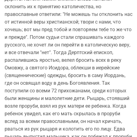
склонить их к принятию католичества, но
православные ответили: "Не можешь ты отклонить нас
от истинной веры христианской; твори с нами, что
хочешь; вот мы пред тобой и повторяем тебе то же что
и прежде". Потом судьи стали спрашивать каждого
русского, не хочет ли он перейти в католическую веру,
и все отвечали "нет". Тогда Дерптский епископ,
распалившись яростью, велел бросить всех в реку
Омовжу, а святого Исидора, облекши в иерейские
(священнические) одежды, бросить в саму Иордань,
где он освящал воду в день Богоявления. Так
поступили со всеми 72 прихожанами, среди которых
были женщины и малолетние дети. Рыцарь, стоявший
возле проруби, взял из рук матери ее ребенка. Когда
ребенок увидел, как его мать скрылась в проруби
вслед за всеми православными, он начал кричать,
рваться из рук рыцаря и колотить его по лицу. Едва
рыцарь выпустил мальчика, как он побежал к проруби