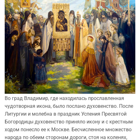
Во град Владимир, где находилась прославленная
чудотворная икона, было послано духовенство. После
Литургии и молебна в праздник Успения Пресвятой
Богородицы духовенство приняло икону и с крестным
ходом понесло ее к Москве. Бесчисленное множество
народа по обеим сторонам дороги, стоя на коленях,