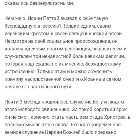
оказались безрезультатными.
Чем же о. Иоанн Петтай вызвал к себе такую
беспощадную агрессию? Только одним, своим
иерейским крестом и своей священнической рясой.
Несмотря на своё социальное происхождение, он
являлся идейным врагом революции, выразителем и
служителем той ненавистной большевикам религии,
которая подлежала, по их мнению, безжалостному
истреблению. Только этим и можно объяснить
причину насильственной смерти о.Иоанна в самом
начале его пастырского пути.
Почти 3 месяца продлилось служение Богу и людям
этого молодого священника. За такой короткий срок
он не смог, конечно, стать пастырем стада Христова, в
полном смысле этого слова. Его кратковременное
земное служение Церкви Божией было прервано