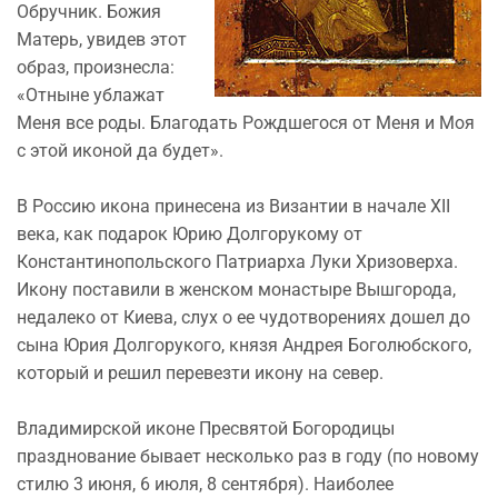
Обручник. Божия
Матерь, увидев этот
образ, произнесла:
«Отныне ублажат
Меня все роды. Благодать Рождшегося от Меня и Моя
с этой иконой да будет».
В Россию икона принесена из Византии в начале XII
века, как подарок Юрию Долгорукому от
Константинопольского Патриарха Луки Хризоверха.
Икону поставили в женском монастыре Вышгорода,
недалеко от Киева, слух о ее чудотворениях дошел до
сына Юрия Долгорукого, князя Андрея Боголюбского,
который и решил перевезти икону на север.
Владимирской иконе Пресвятой Богородицы
празднование бывает несколько раз в году (по новому
стилю 3 июня, 6 июля, 8 сентября). Наиболее