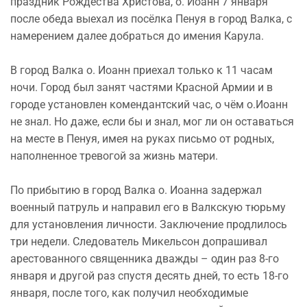
праздник Рождества Христова, о. Иоанн 7 января
после обеда выехал из посёлка Пенуя в город Валка, с
намерением далее добраться до имения Карула.
В город Валка о. Иоанн приехал только к 11 часам
ночи. Город был занят частями Красной Армии и в
городе установлен комендантский час, о чём о.Иоанн
не знал. Но даже, если бы и знал, мог ли он оставаться
на месте в Пенуя, имея на руках письмо от родных,
наполненное тревогой за жизнь матери.
По прибытию в город Валка о. Иоанна задержал
военный патруль и направил его в Валкскую тюрьму
для установления личности. Заключение продлилось
три недели. Следователь Микельсон допрашивал
арестованного священника дважды – один раз 8-го
января и другой раз спустя десять дней, то есть 18-го
января, после того, как получил необходимые