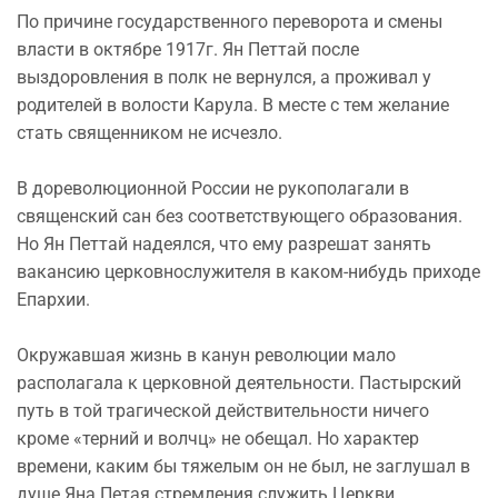
По причине государственного переворота и смены
власти в октябре 1917г. Ян Петтай после
выздоровления в полк не вернулся, а проживал у
родителей в волости Карула. В месте с тем желание
стать священником не исчезло.
В дореволюционной России не рукополагали в
священский сан без соответствующего образования.
Но Ян Петтай надеялся, что ему разрешат занять
вакансию церковнослужителя в каком-нибудь приходе
Епархии.
Окружавшая жизнь в канун революции мало
располагала к церковной деятельности. Пастырский
путь в той трагической действительности ничего
кроме «терний и волчц» не обещал. Но характер
времени, каким бы тяжелым он не был, не заглушал в
душе Яна Петая стремления служить Церкви