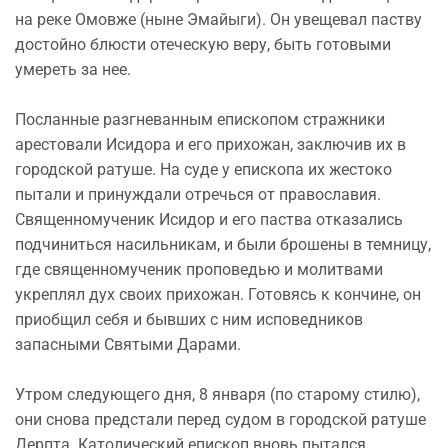
на реке Омовже (ныне Эмайыги). Он увещевал паству
достойно блюсти отеческую веру, быть готовыми
умереть за нее.
Посланные разгневанным епископом стражники
арестовали Исидора и его прихожан, заключив их в
городской ратуше. На суде у епископа их жестоко
пытали и принуждали отречься от православия.
Священномученик Исидор и его паства отказались
подчиниться насильникам, и были брошены в темницу,
где священномученик проповедью и молитвами
укреплял дух своих прихожан. Готовясь к кончине, он
приобщил себя и бывших с ним исповедников
запасными Святыми Дарами.
Утром следующего дня, 8 января (по старому стилю),
они снова предстали перед судом в городской ратуше
Дерпта. Католический епископ вновь пытался