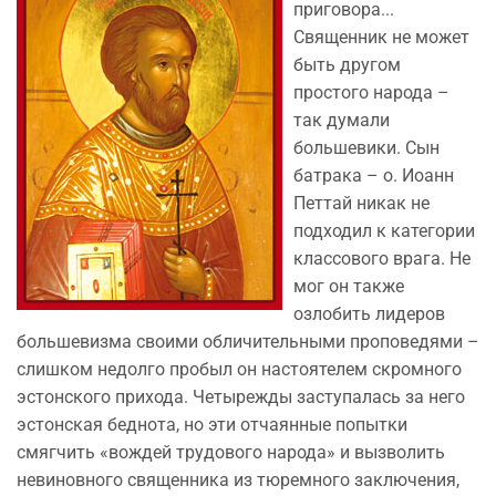
приговора...
Священник не может
быть другом
простого народа –
так думали
большевики. Сын
батрака – о. Иоанн
Петтай никак не
подходил к категории
классового врага. Не
мог он также
озлобить лидеров
большевизма своими обличительными проповедями –
слишком недолго пробыл он настоятелем скромного
эстонского прихода. Четырежды заступалась за него
эстонская беднота, но эти отчаянные попытки
смягчить «вождей трудового народа» и вызволить
невиновного священника из тюремного заключения,