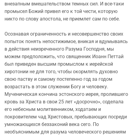
внезапным вмешательством темных сил. И все-таки
промысел Божий привел его к той чести, которую
никто по слову апостола, не приемлет сам по себе.
Осознавая ограниченность и несовершенство своих
попыток понять непостижимое, вникая и вдумываясь
в действия неизреченного Разума Господня, мы
можем предположить, что священник Иоанн Петтай
был приведен высшим промыслом к иерейской
хиротонии не для того, чтобы окормлять духовно
свою паству и самому постепенно год за годом
возрастать в этом служении Богу и человеку.
Мученическая кончина эстонского иерея, пролившего
кровь за Христа в свои 25 лет «досрочно», соделала
его небесным молитвенником, ходатаем и
покровителем чад Христовых, пребывающих посреди
умножающихся беззаконий века сего. По
необъяснимым для разума человеческого решениям