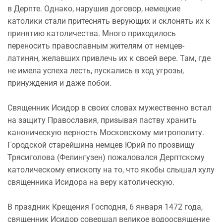
в Дерпте. Однако, нарушив договор, немецкие
католики стали притеснять верующих и склонять их к
принятию католичества. Много приходилось
переносить православным жителям от немцев-
латинян, желавших привлечь их к своей вере. Там, где
не имела успеха лесть, пускались в ход угрозы,
принуждения и даже побои.
Священник Исидор в своих словах мужественно встал
на защиту Православия, призывая паству хранить
каноническую верность Московскому митрополиту.
Городской старейшина немцев Юрий по прозвищу
Трясиголова (Фелингузен) пожаловался Дерптскому
католическому епископу на то, что якобы слышал хулу
священника Исидора на веру католическую.
В праздник Крещения Господня, 6 января 1472 года,
священник Исидор совершал великое водоосвящение