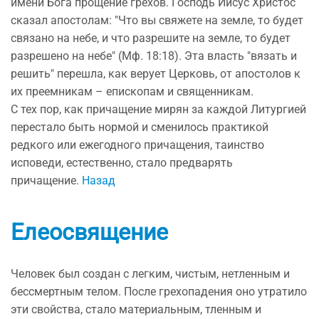
имени Бога прощение грехов. Господь Иисус Христос
сказал апостолам: "Что вы свяжете на земле, то будет
связано на небе, и что разрешите на земле, то будет
разрешено на небе" (Мф. 18:18). Эта власть "вязать и
решить" перешла, как верует Церковь, от апостолов к
их преемникам – епископам и священникам.
С тех пор, как причащение мирян за каждой Литургией
перестало быть нормой и сменилось практикой
редкого или ежегодного причащения, таинство
исповеди, естественно, стало предварять
причащение.
Назад
Елеосвящение
Человек был создан с легким, чистым, нетленным и
бессмертным телом. После грехопадения оно утратило
эти свойства, стало материальным, тленным и