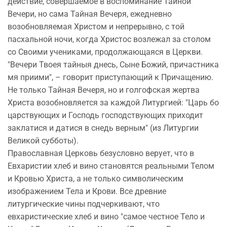
действие, совершаемое в воспоминание Тайной
Вечери, но сама Тайная Вечеря, ежедневно
возобновляемая Христом и непрерывно, с той
пасхальной ночи, когда Христос возлежал за столом
со Своими учениками, продолжающаяся в Церкви.
"Вечери Твоея тайныя днесь, Сыне Божий, причастника
мя приими", – говорит приступающий к Причащению.
Не только Тайная Вечеря, но и голгофская жертва
Христа возобновляется за каждой Литургией: "Царь бо
царствующих и Господь господствующих приходит
заклатися и датися в снедь верным" (из Литургии
Великой субботы).
Православная Церковь безусловно верует, что в
Евхаристии хлеб и вино становятся реальными Телом
и Кровью Христа, а не только символическим
изображением Тела и Крови. Все древние
литургические чины подчеркивают, что
евхаристические хлеб и вино "самое честное Тело и