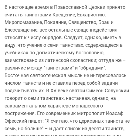
В настоящее время в Православной Церкви принято
считать таинствами Крещение, Евхаристию,
Миропомазание, Покаяние, Священство, Брак и
Елеосвящение; все остальные священнодействия
относят к числу обрядов. Следует, однако, иметь в
виду, что учение о семи таинствах, содержащееся в
учебниках по догматическому богословию,
заимствовано из латинской схоластики; оттуда же –
различие между "таинствами" и "обрядами".
Восточная святоотеческая мысль не интересовалась
числом таинств и не ставила перед собой задачи
подсчитывать их. В XV веке святой Симеон Солунский
говорит о семи таинствах, настаивая, однако, на
сакраментальном характере монашеского
пострижения. Его современник митрополит Иоасаф
Эфесский пишет: "Я считаю, что церковных таинств не
семь, но больше" – и дает список из десяти таинств,