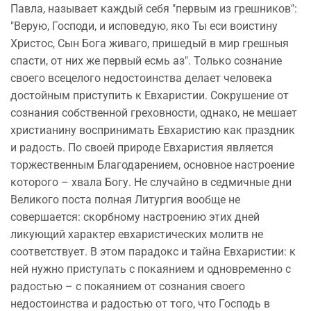
Павла, называет каждый себя "первым из грешников":
"Верую, Господи, и исповедую, яко Ты еси воистину
Христос, Сын Бога живаго, пришедый в мир грешныя
спасти, от них же первый есмь аз". Только сознание
своего всецелого недостоинства делает человека
достойным приступить к Евхаристии. Сокрушение от
сознания собственной греховности, однако, не мешает
христианину воспринимать Евхаристию как праздник
и радость. По своей природе Евхаристия является
торжественным Благодарением, основное настроение
которого – хвала Богу. Не случайно в седмичные дни
Великого поста полная Литургия вообще не
совершается: скорбному настроению этих дней
ликующий характер евхаристических молитв не
соответствует. В этом парадокс и тайна Евхаристии: к
ней нужно приступать с покаянием и одновременно с
радостью – с покаянием от сознания своего
недостоинства и радостью от того, что Господь в