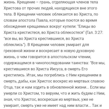
жизнь. Крещение – грань, отделяющая членов тела
Христова от прочих людей, находящихся вне этого
тела. В Крещении человек облекается во Христа, по
словам апостола Павла, которые поются во время
обхождения крещаемых вокруг купели: "Елицы во
Христа крестистеся, во Христа облекостеся" (Гал. 3:27:
"все вы, во Христа крестившиеся, во Христа
облеклись"). В Крещении человек умирает для
греховной жизни и воскресает в новую духовную
жизнь, о чем говорится в апостольском чтении,
содержащемся в чинопоследовании таинства: "Все мы,
крестившиеся во Христа Иисуса, в смерть Его
крестились. Итак, мы погреблись с Ним крещением в
смерть, дабы, как Христос воскрес из мертвых славою
Отца, так и нам ходить в обновленной жизни... Если мы
умерли со Христом, то веруем, что и жить будем с Ним,
зная, что Христос, воскресши из мертвых, уже не
умирает, смерть уже не имеет над ним власти... Так и