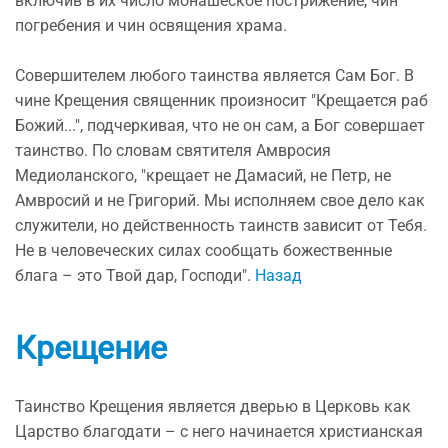
включив в их число монашеское пострижение, чин
погребения и чин освящения храма.
Совершителем любого таинства является Сам Бог. В
чине Крещения священник произносит "Крещается раб
Божий...", подчеркивая, что не он сам, а Бог совершает
таинство. По словам святителя Амвросия
Медиоланского, "крещает не Дамасий, не Петр, не
Амвросий и не Григорий. Мы исполняем свое дело как
служители, но действенность таинств зависит от Тебя.
Не в человеческих силах сообщать божественные
блага – это Твой дар, Господи".
Назад
Крещение
Таинство Крещения является дверью в Церковь как
Царство благодати – с него начинается христианская