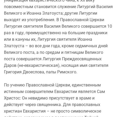
унификация евхаристического чина; к XII веку
повсеместным становится служение Литургий Василия
Великого и Иоанна Златоуста; другие Литургии
выходят из употребления. В Православной Церкви
Литургия святителя Василия Великого совершается 10
раз в году, преимущественно на большие праздники
или в кануны их, Литургия святителя Иоанна
Златоуста – во все дни года, кроме седмичных дней
Великого поста, а по средам и пятницам Великого
поста совершается Литургия Преждеосвященных
Даров (не-евхаристическая), носящая имя святителя
Григория Двоеслова, папы Римского.
По учению Православной Церкви, единственным
истинным совершителем Евхаристии является Сам
Христос: Он невидимо присутствует в храме и
действует через священника. Для православных
христиан Евхаристия – не просто символическое