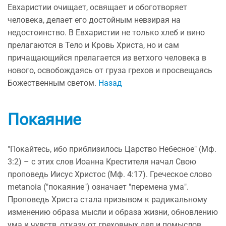
Евхаристии очищает, освящает и обоготворяет
человека, делает его достойным невзирая на
недостоинство. В Евхаристии не только хлеб и вино
прелагаются в Тело и Кровь Христа, но и сам
причащающийся прелагается из ветхого человека в
нового, освобождаясь от груза грехов и просвещаясь
Божественным светом.
Назад
Покаяние
"Покайтесь, ибо приблизилось Царство Небесное" (Мф.
3:2) – с этих слов Иоанна Крестителя начал Свою
проповедь Иисус Христос (Мф. 4:17). Греческое слово
metanoia ("покаяние") означает "перемена ума".
Проповедь Христа стала призывом к радикальному
изменению образа мысли и образа жизни, обновлению
ума и чувств, отказу от греховных дел и помыслов,