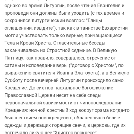
однако во время Литургии, после чтения Евангелия и
проповеди они должны были уходить (с тех времен и
сохранился литургический возглас: "Елицы
оглашеннии, изыдите"), так как в таинстве Евхаристии
могли участвовать только верные, причащающиеся
Тела и Крови Христа. Огласительные беседы
заканчивались на Страстной седмице. В Великую
Пятницу, как правило, совершалось отречение от
сатаны и исповедание веры ("договор с Христом", по
выражению святителя Иоанна Златоуста), а в Великую
Субботу после вечерней Литургии происходило само
Крещение. До сих пор пасхальное богослужение
Православной Церкви несет на себе следы
первоначальной зависимости от чинопоследования
Крещения: ночной крестный ход вокруг храма когда-то
был шествием новокрещеных, облаченных в белые
одежды и держащих горящие свечи, в церковь, где их
встречало ликующее "Христос воскресе!"