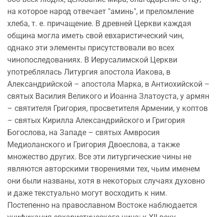
на которое народ отвечает "аминь", и преломление
хлеба, т. е. причащение. В древней Церкви каждая
община могла иметь свой евхаристический чин,
однако эти элементы присутствовали во всех
чинопоследованиях. В Иерусалимской Церкви
употреблялась Литургия апостола Иакова, в
Александрийской – апостола Марка, в Антиохийской –
святых Василия Великого и Иоанна Златоуста, у армян
– святителя Григория, просветителя Армении, у коптов
– святых Кирилла Александрийского и Григория
Богослова, на Западе – святых Амвросия
Медиоланского и Григория Двоеслова, а также
множество других. Все эти литургические чины не
являются авторскими творениями тех, чьим именем
они были названы, хотя в некоторых случаях духовно
и даже текстуально могут восходить к ним.
Постепенно на православном Востоке наблюдается