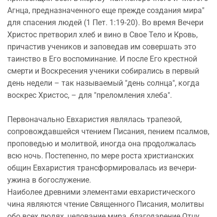
Агнца, предназначенного еще прежде создания мира"
для спасения людей (1 Пет. 1:19-20). Во время Вечери
Христос претворил хлеб и вино в Свое Тело и Кровь,
причастив учеников и заповедав им совершать это
таинство в Его воспоминание. И после Его крестной
смерти и Воскресения ученики собирались в первый
день недели – так называемый "день солнца", когда
воскрес Христос, – для "преломления хлеба".
Первоначально Евхаристия являлась трапезой,
сопровождавшейся чтением Писания, пением псалмов,
проповедью и молитвой, иногда она продолжалась
всю ночь. Постепенно, по мере роста христианских
общин Евхаристия трансформировалась из вечери-
ужина в богослужение.
Наиболее древними элементами евхаристического
чина являются чтение Священного Писания, молитвы
обо всех людях, целование мира, благодарение Отцу,