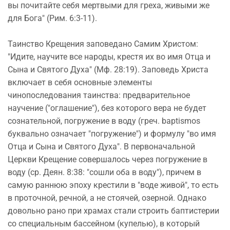
вы почитайте себя мертвыми для греха, живыми же
для Бога" (Рим. 6:3-11).
Таинство Крещения заповедано Самим Христом:
"Идите, научите все народы, крестя их во имя Отца и
Сына и Святого Духа" (Мф. 28:19). Заповедь Христа
включает в себя основные элементы
чинопоследования таинства: предварительное
научение ("оглашение"), без которого вера не будет
сознательной, погружение в воду (греч. baptismos
буквально означает "погружение") и формулу "во имя
Отца и Сына и Святого Духа". В первоначальной
Церкви Крещение совершалось через погружение в
воду (ср. Деян. 8:38: "сошли оба в воду"), причем в
самую раннюю эпоху крестили в "воде живой", то есть
в проточной, речной, а не стоячей, озерной. Однако
довольно рано при храмах стали строить баптистерии
со специальным бассейном (купелью), в который