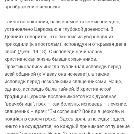
преображению человека.
Таинство покаяния, называемое также исповедью,
установлено Церковью в глубокой древности. В
Деяниях говорится, что "многие из уверовавших
приходили (к апостолам), исповедуя и открывая дела
свои" (Деян. 19:18). С исповеди начиналась
христианская жизнь бывших язычников.
Практиковались иногда публичная исповедь перед
всей общиной (к V веку она исчезает), а также
исповедь перед несколькими священниками. Чаще,
однако, исповедь была тайной. В христианской
традиции Церковь воспринимается как духовная
"врачебница", грех – как болезнь, исповедь – лечение,
священник – врач: "Ты согрешил? Войди в церковь и
покайся в своем грехе... Здесь врач, а не судья; здесь
никто не осуждается, но каждый принимает отпущение
грехов" (святитель Иоанн Златоуст). В чине исповеди