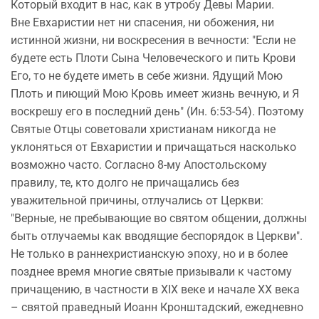
Который входит в нас, как в утробу Девы Марии.
Вне Евхаристии нет ни спасения, ни обожения, ни
истинной жизни, ни воскресения в вечности: "Если не
будете есть Плоти Сына Человеческого и пить Крови
Его, то не будете иметь в себе жизни. Ядущий Мою
Плоть и пиющий Мою Кровь имеет жизнь вечную, и Я
воскрешу его в последний день" (Ин. 6:53-54). Поэтому
Святые Отцы советовали христианам никогда не
уклоняться от Евхаристии и причащаться насколько
возможно часто. Согласно 8-му Апостольскому
правилу, те, кто долго не причащались без
уважительной причины, отлучались от Церкви:
"Верные, не пребывающие во святом общении, должны
быть отлучаемы как вводящие беспорядок в Церкви".
Не только в раннехристианскую эпоху, но и в более
позднее время многие святые призывали к частому
причащению, в частности в XIX веке и начале XX века
– святой праведный Иоанн Кронштадский, ежедневно