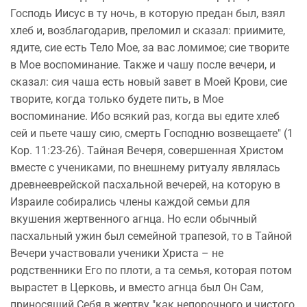
Господь Иисус в ту ночь, в которую предан был, взял
хлеб и, возблагодарив, преломил и сказал: приимите,
ядите, сие есть Тело Мое, за вас ломимое; сие творите
в Мое воспоминание. Также и чашу после вечери, и
сказал: сия чаша есть новый завет в Моей Крови, сие
творите, когда только будете пить, в Мое
воспоминание. Ибо всякий раз, когда вы едите хлеб
сей и пьете чашу сию, смерть Господню возвещаете" (1
Кор. 11:23-26). Тайная Вечеря, совершенная Христом
вместе с учениками, по внешнему ритуалу являлась
древнееврейской пасхальной вечерей, на которую в
Израиле собирались члены каждой семьи для
вкушения жертвенного агнца. Но если обычный
пасхальный ужин был семейной трапезой, то в Тайной
Вечери участвовали ученики Христа – не
родственники Его по плоти, а та семья, которая потом
вырастет в Церковь, и вместо агнца был Он Сам,
приносящий Себя в жертву "как непорочного и чистого