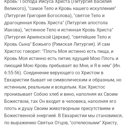
Кровь" Господа Иисуса Христа (Литургия Василия
Великого), "самое Тело и Кровь нашего искупления"
(Литургия Григория Богослова), "святое Тело и
драгоценная Кровь Христа" (Литургия апостола
Иакова), "истинное Тело и истинная Кровь Христа"
(Литургия Армянской Церкви), "святейшее Тело и
Кровь Сына" Божьего (Римская Литургия). И сам
Христос говорит: "Плоть Моя истинно есть пища, и
Кровь Моя истинно есть питие; ядущий Мою Плоть и
пиющий Мою Кровь пребывает во Мне, и Я в нем" (Ин.
6:55-56). Соединение верующего со Христом в
Евхаристии бывает не символическим и образным, но
истинным, реальным и всецелым. Как Христос
пронизывает Собою хлеб и вино, наполняя их Своим
Божеством, так Он входит в человека, наполняя его
плоть и душу Своим животворным присутствием и
Божественной энергией. В Евхаристии мы становимся,
по выражению Святых Отцов, "сотелесными" Христу,