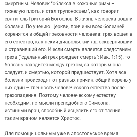
смертным. Человек "облекся в кожаные ризы –
тяжелую плоть, и стал трупоносцем", как говорит
святитель Григорий Богослов. В жизнь человека вошли
болезни. По учению Церкви, причины всех болезней
коренятся в общей греховности человека: грех вошел в
его естество, как некий диавольский яд, осквернивший
и отравивший его. И если смерть является следствием
греха ("сделанный грех рождает смерть"; Иак. 1:15), то
болезнь находится между грехом, за которым она
следует, и смертью, которой предшествует. Хотя все
болезни происходят от разных причин, общий корень у
них один – тленность человеческого естества после
грехопадения. Поэтому человеческому естеству
необходим, по мысли преподобного Симеона,
истинный врач, способный исцелить его от тления:
таким врачом является Христос.
Для помощи больным уже в апостольское время