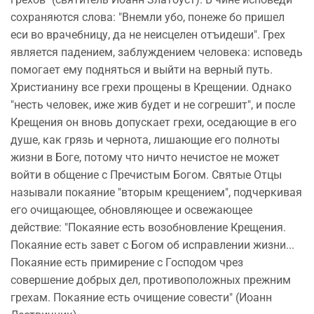
сохраняются слова: "Внемли убо, понеже бо пришел
еси во врачебницу, да не неисцелен отъидеши". Грех
является падением, заблуждением человека: исповедь
помогает ему подняться и выйти на верный путь.
Христианину все грехи прощены в Крещении. Однако
"несть человек, иже жив будет и не согрешит", и после
Крещения он вновь допускает грехи, оседающие в его
душе, как грязь и чернота, лишающие его полноты
жизни в Боге, потому что ничто нечистое не может
войти в общение с Пречистым Богом. Святые Отцы
называли покаяние "вторым крещением", подчеркивая
его очищающее, обновляющее и освежающее
действие: "Покаяние есть возобновление Крещения.
Покаяние есть завет с Богом об исправлении жизни...
Покаяние есть примирение с Господом чрез
совершение добрых дел, противоположных прежним
грехам. Покаяние есть очищение совести" (Иоанн